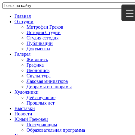
Главная
О студии
Митрофан Греков
История Студии
Студия сегодня
Публикации
Документы
Галерея
Живопись
Графика
Иконопись
Скульптура
Лаковая миниатюра
Диорамы и панорамы
Художники
Действующие
Прошлых лет
Выставки
Новости
Юный Грековец
Поступающим
Образовательная программа