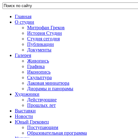
Главная
О студии
Митрофан Греков
История Студии
Студия сегодня
Публикации
Документы
Галерея
Живопись
Графика
Иконопись
Скульптура
Лаковая миниатюра
Диорамы и панорамы
Художники
Действующие
Прошлых лет
Выставки
Новости
Юный Грековец
Поступающим
Образовательная программа