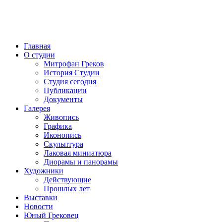
Главная
О студии
Митрофан Греков
История Студии
Студия сегодня
Публикации
Документы
Галерея
Живопись
Графика
Иконопись
Скульптура
Лаковая миниатюра
Диорамы и панорамы
Художники
Действующие
Прошлых лет
Выставки
Новости
Юный Грековец