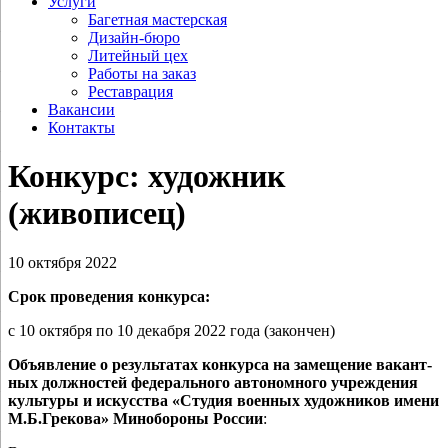
Услуги
Багетная мастерская
Дизайн-бюро
Литейный цех
Работы на заказ
Реставрация
Вакансии
Контакты
Конкурс: художник
(живописец)
10 октября 2022
Срок про­ве­де­ния конкурса:
с 10 октяб­ря по 10 декаб­ря 2022 года (закон­чен)
Объявление о резуль­та­тах кон­кур­са на заме­ще­ние вакант­
ных долж­но­стей феде­раль­но­го авто­ном­но­го учре­жде­ния
куль­ту­ры и искус­ства «Студия воен­ных худож­ни­ков име­ни
М.Б.Грекова» Минобороны России
: