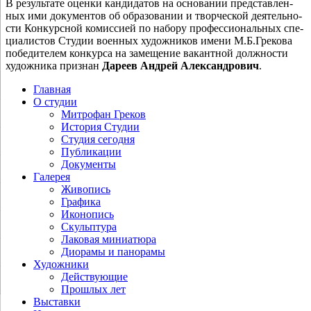
В резуль­та­те оцен­ки кан­ди­да­тов на осно­ва­нии пред­став­лен­
ных ими доку­мен­тов об обра­зо­ва­нии и твор­че­ской дея­тель­но­
сти Конкурсной комис­си­ей по набо­ру про­фес­си­о­наль­ных спе­
ци­а­ли­стов Студии воен­ных худож­ни­ков име­ни М.Б.Грекова
побе­ди­те­лем кон­кур­са на заме­ще­ние вакант­ной долж­но­сти
худож­ни­ка при­знан
Дареев Андрей Александрович
.
Главная
О студии
Митрофан Греков
История Студии
Студия сегодня
Публикации
Документы
Галерея
Живопись
Графика
Иконопись
Скульптура
Лаковая миниатюра
Диорамы и панорамы
Художники
Действующие
Прошлых лет
Выставки