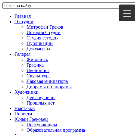
Главная
О студии
Митрофан Греков
История Студии
Студия сегодня
Публикации
Документы
Галерея
Живопись
Графика
Иконопись
Скульптура
Лаковая миниатюра
Диорамы и панорамы
Художники
Действующие
Прошлых лет
Выставки
Новости
Юный Грековец
Поступающим
Образовательная программа