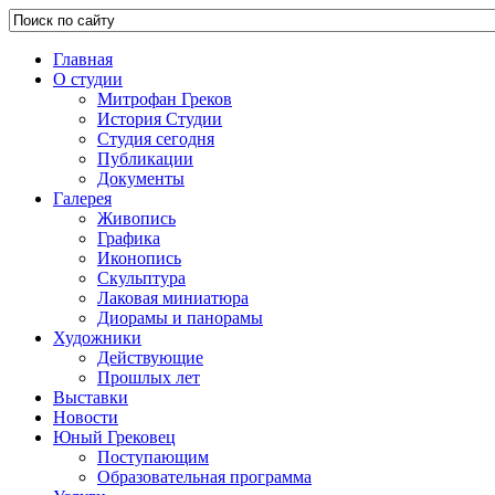
Главная
О студии
Митрофан Греков
История Студии
Студия сегодня
Публикации
Документы
Галерея
Живопись
Графика
Иконопись
Скульптура
Лаковая миниатюра
Диорамы и панорамы
Художники
Действующие
Прошлых лет
Выставки
Новости
Юный Грековец
Поступающим
Образовательная программа