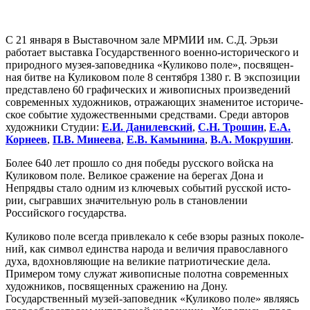
С 21 янва­ря в Выставочном зале МРМИИ им. С.Д. Эрьзи
рабо­та­ет выстав­ка Государственного воен­но-исто­ри­че­ско­го и
при­род­но­го музея-запо­вед­ни­ка «Куликово поле», посвя­щен­
ная бит­ве на Куликовом поле 8 сен­тяб­ря 1380 г. В экс­по­зи­ции
пред­став­ле­но 60 гра­фи­че­ских и живо­пис­ных про­из­ве­де­ний
совре­мен­ных худож­ни­ков, отра­жа­ю­щих зна­ме­ни­тое исто­ри­че­
ское собы­тие худо­же­ствен­ны­ми сред­ства­ми. Среди авто­ров
худож­ни­ки Студии:
Е.И. Данилевский
,
С.Н. Трошин
,
Е.А.
Корнеев
,
П.В. Минеева
,
Е.В. Камынина
,
В.А. Мокрушин
.
Более 640 лет про­шло со дня побе­ды рус­ско­го вой­ска на
Куликовом поле. Великое сра­же­ние на бере­гах Дона и
Непрядвы ста­ло одним из клю­че­вых собы­тий рус­ской исто­
рии, сыг­рав­ших зна­чи­тель­ную роль в ста­нов­ле­нии
Российского государства.
Куликово поле все­гда при­вле­ка­ло к себе взо­ры раз­ных поко­ле­
ний, как сим­вол един­ства наро­да и вели­чия пра­во­слав­но­го
духа, вдох­нов­ля­ю­щие на вели­кие пат­ри­о­ти­че­ские дела.
Примером тому слу­жат живо­пис­ные полот­на совре­мен­ных
худож­ни­ков, посвя­щен­ных сра­же­нию на Дону.
Государственный музей-запо­вед­ник «Куликово поле» явля­ясь