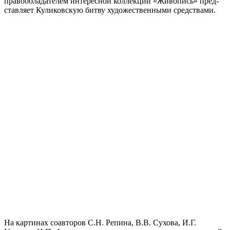
пра­во­об­ла­да­те­лем инте­рес­ной кол­лек­ции «Живопись» пред­
став­ля­ет Куликовскую бит­ву худо­же­ствен­ны­ми средствами.
На кар­ти­нах соав­то­ров С.Н. Репина, В.В. Сухова, И.Г.