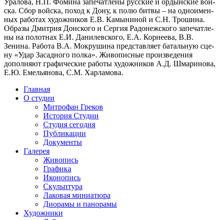
Уралова, Н.П. Фомина запе­чат­ле­ны рус­ские и ордын­ские вой­
ска. Сбор вой­ска, поход к Дону, к полю бит­вы – на одно­имен­
ных рабо­тах худож­ни­ков Е.В. Камыниной и С.Н. Трошина.
Образы Дмитрия Донского и Сергия Радонежского запе­чат­ле­
ны на полот­нах Е.И. Данилевского, Е.А. Корнеева, В.В.
Зенина. Работа В.А. Мокрушина пред­став­ля­ет баталь­ную сце­
ну «Удар Засадного пол­ка». Живописные про­из­ве­де­ния
допол­ня­ют гра­фи­че­ские рабо­ты худож­ни­ков А.Д. Шмаринова,
Е.Ю. Емельянова, С.М. Харламова.
Главная
О студии
Митрофан Греков
История Студии
Студия сегодня
Публикации
Документы
Галерея
Живопись
Графика
Иконопись
Скульптура
Лаковая миниатюра
Диорамы и панорамы
Художники