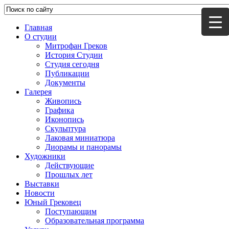
Главная
О студии
Митрофан Греков
История Студии
Студия сегодня
Публикации
Документы
Галерея
Живопись
Графика
Иконопись
Скульптура
Лаковая миниатюра
Диорамы и панорамы
Художники
Действующие
Прошлых лет
Выставки
Новости
Юный Грековец
Поступающим
Образовательная программа