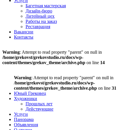
Услуги
Багетная мастерская
Дизайн-бюро
Литейный цех
Работы на заказ
Реставрация
Вакансии
Контакты
Warning
: Attempt to read property "parent" on null in
/home/grekovst/grekovstudio.ru/docs/wp-
content/themes/grekov_theme/archive.php
on line
14
Warning
: Attempt to read property "parent" on null in
/home/grekovst/grekovstudio.ru/docs/wp-
content/themes/grekov_theme/archive.php
on line
31
Юный Грековец
Художники
Прошлых лет
Действующие
Услуги
Панорама
Объявления
О студии