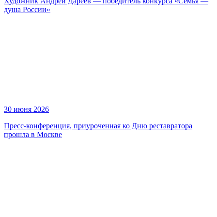
Художник Андрей Дареев — победитель конкурса «Семья —
душа России»
30 июня 2026
Пресс-конференция, приуроченная ко Дню реставратора
прошла в Москве