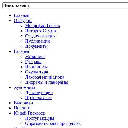
Главная
О студии
Митрофан Греков
История Студии
Студия сегодня
Публикации
Документы
Галерея
Живопись
Графика
Иконопись
Скульптура
Лаковая миниатюра
Диорамы и панорамы
Художники
Действующие
Прошлых лет
Выставки
Новости
Юный Грековец
Поступающим
Образовательная программа