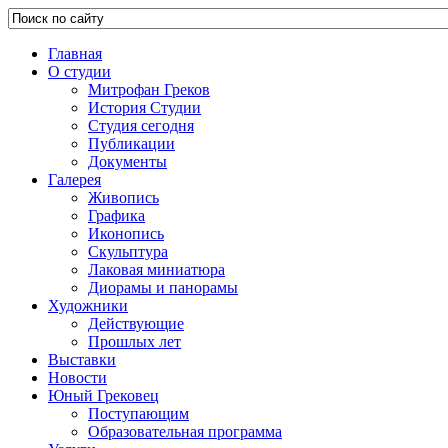
Главная
О студии
Митрофан Греков
История Студии
Студия сегодня
Публикации
Документы
Галерея
Живопись
Графика
Иконопись
Скульптура
Лаковая миниатюра
Диорамы и панорамы
Художники
Действующие
Прошлых лет
Выставки
Новости
Юный Грековец
Поступающим
Образовательная программа